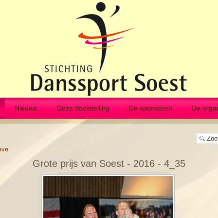
Nieuws
Onze doelstelling
De sponsoren
De organ
ave
Grote prijs van Soest - 2016 - 4_35