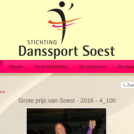
Nieuws
Onze doelstelling
De sponsoren
De organ
ave
Grote prijs van Soest - 2016 - 4_100