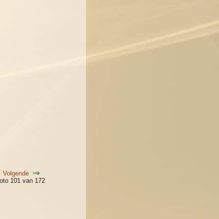
Volgende
oto 101 van 172