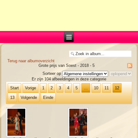
Terug naar albumoverzicht
Grote prijs van Soest - 2018 - 5
Sorteer op
Er zijn 104 afbeeldingen in deze categorie
Start
Vorige
1
2
3
4
5
…
10
11
12
13
Volgende
Einde