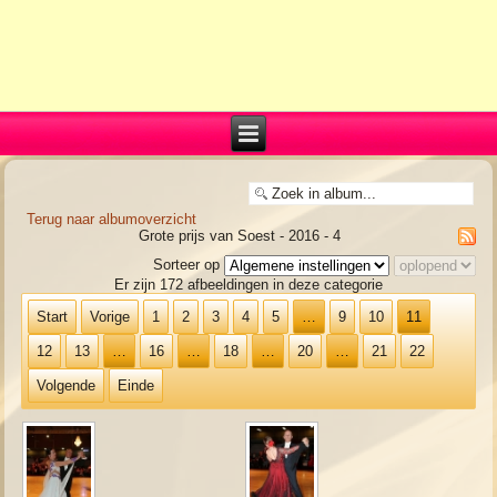
Terug naar albumoverzicht
Grote prijs van Soest - 2016 - 4
Sorteer op
Er zijn 172 afbeeldingen in deze categorie
Start
Vorige
1
2
3
4
5
…
9
10
11
12
13
…
16
…
18
…
20
…
21
22
Volgende
Einde